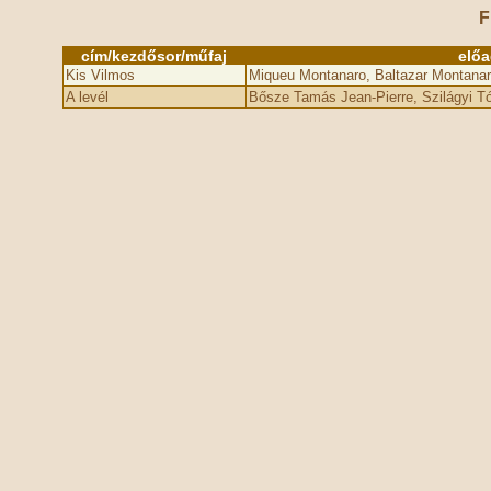
F
cím/kezdősor/műfaj
elő
Kis Vilmos
Miqueu Montanaro, Baltazar Montana
A levél
Bősze Tamás Jean-Pierre, Szilágyi Tón