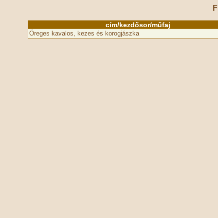
F
cím/kezdősor/műfaj
Öreges kavalos, kezes és korogjászka