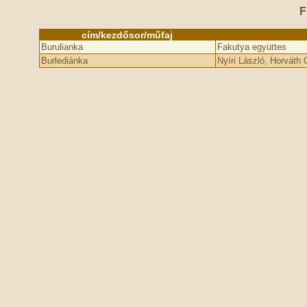
F
cím/kezdősor/műfaj
Burulianka
Fakutya együttes
Burlediánka
Nyíri László, Horváth 