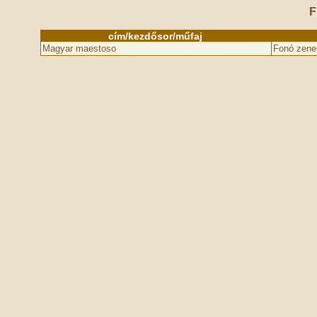
F
cím/kezdősor/műfaj
Magyar maestoso
Fonó zene