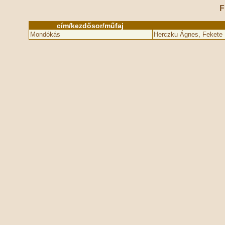
F
cím/kezdősor/műfaj
Mondókás
Herczku Ágnes, Fekete 