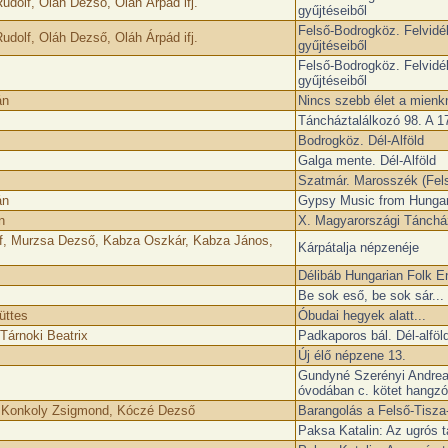
dolf, Oláh Dezső, Oláh Árpád ifj.
gyűjtéseiből
Felső-Bodrogköz. Felvidé
dolf, Oláh Dezső, Oláh Árpád ifj.
gyűjtéseiből
Felső-Bodrogköz. Felvidé
gyűjtéseiből
án
Nincs szebb élet a mienk
Táncháztalálkozó ­98. A 
Bodrogköz. Dél-Alföld
Galga mente. Dél-Alföld
Szatmár. Marosszék (Fel
án
Gypsy Music from Hungari
n
X. Magyarországi Táncház
f, Murzsa Dezső, Kabza Oszkár, Kabza János,
Kárpátalja népzenéje
Délibáb Hungarian Folk 
Be sok eső, be sok sár... 
üttes
Óbudai hegyek alatt...
Tárnoki Beatrix
Padkaporos bál. Dél-alföl
Új élő népzene 13.
Gundyné Szerényi Andrea: 
óvodában c. kötet hangzó
, Konkoly Zsigmond, Kóczé Dezső
Barangolás a Felső-Tisza
Paksa Katalin: Az ugrós 