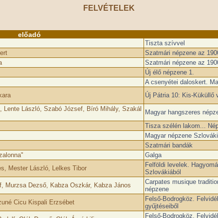
FELVÉTELEK
előadó
Tiszta szívvel
ert
Szatmári népzene az 190
a
Szatmári népzene az 190
Új élő népzene 1.
A csenyétei daloskert. M
kara
Új Pátria 10: Kis-Küküll
 Lente László, Szabó József, Bíró Mihály, Szakál
Magyar hangszeres népz
Tisza szélén lakom... Né
Magyar népzene Szlováki
Szatmári bandák
zalonna"
Galga
Felföldi levelek. Hagyom
, Mester László, Lelkes Tibor
Szlovákiából
Carpates musique tradition
f, Murzsa Dezső, Kabza Oszkár, Kabza János
népzene
Felső-Bodrogköz. Felvidé
zuné Cicu Kispali Erzsébet
gyűjtéseiből
Felső-Bodrogköz. Felvidé