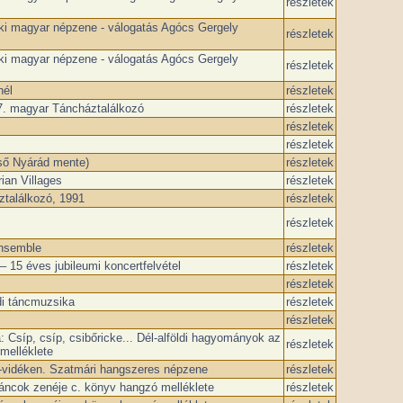
részletek
ki magyar népzene - válogatás Agócs Gergely
részletek
ki magyar népzene - válogatás Agócs Gergely
részletek
nél
részletek
17. magyar Táncháztalálkozó
részletek
részletek
részletek
ső Nyárád mente)
részletek
an Villages
részletek
találkozó, 1991
részletek
részletek
Ensemble
részletek
– 15 éves jubileumi koncertfelvétel
részletek
részletek
di táncmuzsika
részletek
részletek
Csíp, csíp, csibőricke... Dél-alföldi hagyományok az
részletek
melléklete
-vidéken. Szatmári hangszeres népzene
részletek
táncok zenéje c. könyv hangzó melléklete
részletek