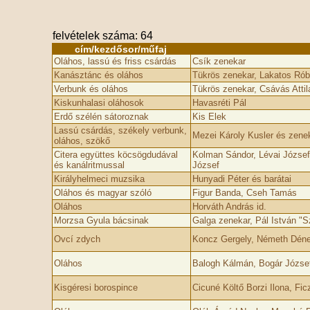
felvételek száma: 64
cím/kezdősor/műfaj
Oláhos, lassú és friss csárdás
Csík zenekar
Kanásztánc és oláhos
Tükrös zenekar, Lakatos Rób
Verbunk és oláhos
Tükrös zenekar, Csávás Attil
Kiskunhalasi oláhosok
Havasréti Pál
Erdő szélén sátoroznak
Kis Elek
Lassú csárdás, székely verbunk,
Mezei Károly Kusler és zene
oláhos, szökő
Citera együttes köcsögdudával
Kolman Sándor, Lévai József,
és kanálritmussal
József
Királyhelmeci muzsika
Hunyadi Péter és barátai
Oláhos és magyar szóló
Figur Banda, Cseh Tamás
Oláhos
Horváth András id.
Morzsa Gyula bácsinak
Galga zenekar, Pál István "S
Ovcí zdych
Koncz Gergely, Németh Dénes
Oláhos
Balogh Kálmán, Bogár Józse
Kisgéresi borospince
Cicuné Költő Borzi Ilona, Fic