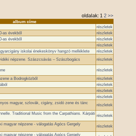
oldalak:
1
2
>>
album címe
részletek
0-as évekből
részletek
0-as évekből
részletek
részletek
agyarcigány iskolai énekeskönyv hangzó melléklete
részletek
ő vidéki népzene. Szászcsávás – Szászbogács
részletek
ene
részletek
pzene a Bodrogközből
részletek
ából
részletek
részletek
részletek
ányos magyar, szlovák, cigány, zsidó zene és tánc
részletek
nelle. Traditional Music from the Carpathians. Kárpáti
részletek
ki magyar népzene - válogatás Agócs Gergely
részletek
ki magyar népzene - válogatás Agócs Gergely