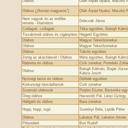
Oláhos
Oláh Árpád Nyaka, Maczkó Ru
Oláhos („Román magyaros”)
Oláh Árpád Nyaka, Maczkó Ru
Nem vagyok én az erdőbe
Dobcsák János
remete - klarinéton
Csillagok, csillagok...
Téka együttes, Balogh Kálm
Tiszakórodi oláhos és cigánytánc
Hejgető Együttes
Oláhos
Magyar Tekerőzenekar
Oláhos
Magyar Tekerőzenekar
Oláhos
Tükrös együttes
Zörög az akácfalevél / Oláhos
Méta együttes, Balogh Kálm
Rabnóta és oláhos
Csík zenekar, Porteleki Zoltá
Balogh Kálmán, Bogár Józse
Oláhos
Kabza Juszti
Nyírségi lassú és oláhos
Délibáb együttes
Kiskunsági táncdallamok
Csík zenekar
Szatmári oláhosok
Perjési Eszter, Berzenke egy
Öreg oláhos
Havasréti Pál, Lányi György, 
Hallgató és oláhos
Bara zenekar
Hopp, hopp, rugó
Szerényi Béla, Lipták Péter
Oláhos
Lakatos Pál, Lakatos István
Pittyedáré
Buri Rudolf