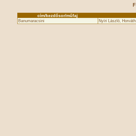
F
cím/kezdősor/műfaj
Banumaracsini
Nyíri László, Horvát