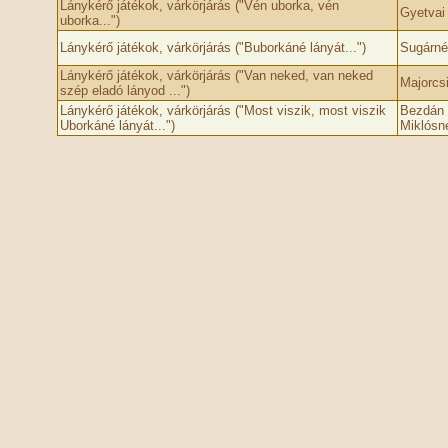
Lánykérő játékok, várkörjárás ("Vén uborka, vén
Gyetvai
uborka...")
Lánykérő játékok, várkörjárás ("Buborkáné lányát...")
Sugárné
Lánykérő játékok, várkörjárás ("Van neked, van neked
Majorcs
szép eladó lányod ...")
Lánykérő játékok, várkörjárás ("Most viszik, most viszik
Bezdán 
Uborkáné lányát...")
Miklósn