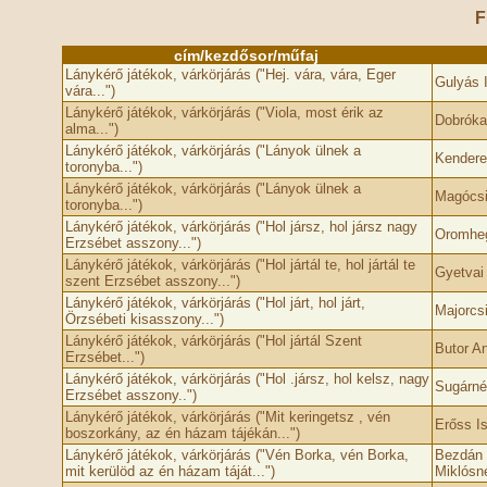
F
cím/kezdősor/műfaj
Lánykérő játékok, várkörjárás ("Hej. vára, vára, Eger
Gulyás 
vára...")
Lánykérő játékok, várkörjárás ("Viola, most érik az
Dobróka
alma...")
Lánykérő játékok, várkörjárás ("Lányok ülnek a
Kendere
toronyba...")
Lánykérő játékok, várkörjárás ("Lányok ülnek a
Magócsi
toronyba...")
Lánykérő játékok, várkörjárás ("Hol jársz, hol jársz nagy
Oromheg
Erzsébet asszony...")
Lánykérő játékok, várkörjárás ("Hol jártál te, hol jártál te
Gyetvai
szent Erzsébet asszony...")
Lánykérő játékok, várkörjárás ("Hol járt, hol járt,
Majorcs
Örzsébeti kisasszony...")
Lánykérő játékok, várkörjárás ("Hol jártál Szent
Butor A
Erzsébet...")
Lánykérő játékok, várkörjárás ("Hol .jársz, hol kelsz, nagy
Sugárné
Erzsébet asszony..")
Lánykérő játékok, várkörjárás ("Mit keringetsz , vén
Erőss I
boszorkány, az én házam tájékán...")
Lánykérő játékok, várkörjárás ("Vén Borka, vén Borka,
Bezdán 
mit kerülöd az én házam táját...")
Miklósn