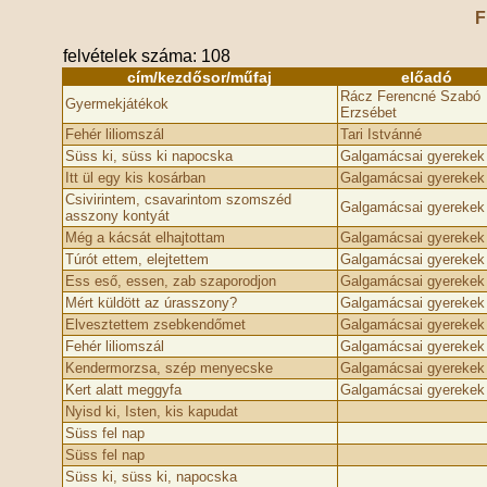
F
felvételek száma: 108
cím/kezdősor/műfaj
előadó
Rácz Ferencné Szabó
Gyermekjátékok
Erzsébet
Fehér liliomszál
Tari Istvánné
Süss ki, süss ki napocska
Galgamácsai gyerekek
Itt ül egy kis kosárban
Galgamácsai gyerekek
Csivirintem, csavarintom szomszéd
Galgamácsai gyerekek
asszony kontyát
Még a kácsát elhajtottam
Galgamácsai gyerekek
Túrót ettem, elejtettem
Galgamácsai gyerekek
Ess eső, essen, zab szaporodjon
Galgamácsai gyerekek
Mért küldött az úrasszony?
Galgamácsai gyerekek
Elvesztettem zsebkendőmet
Galgamácsai gyerekek
Fehér liliomszál
Galgamácsai gyerekek
Kendermorzsa, szép menyecske
Galgamácsai gyerekek
Kert alatt meggyfa
Galgamácsai gyerekek
Nyisd ki, Isten, kis kapudat
Süss fel nap
Süss fel nap
Süss ki, süss ki, napocska