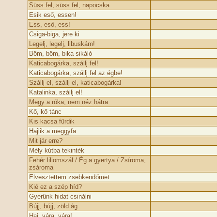
Süss fel, süss fel, napocska
Esik eső, essen!
Ess, eső, ess!
Csiga-biga, jere ki
Legelj, legelj, libuskám!
Böm, böm, bika sikáló
Katicabogárka, szállj fel!
Katicabogárka, szállj fel az égbe!
Szállj el, szállj el, katicabogárka!
Katalinka, szállj el!
Megy a róka, nem néz hátra
Kő, kő tánc
Kis kacsa fürdik
Hajlik a meggyfa
Mit jár erre?
Mély kútba tekinték
Fehér liliomszál / Ég a gyertya / Zsíroma,
zsároma
Elvesztettem zsebkendőmet
Kié ez a szép híd?
Gyerünk hidat csinálni
Bújj, bújj, zöld ág
Haj, vára, vára!