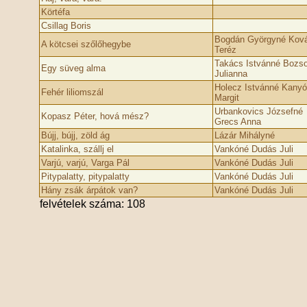
Körtéfa
Csillag Boris
Bogdán Györgyné Kov
A kötcsei szőlőhegybe
Teréz
Takács Istvánné Bozso
Egy süveg alma
Julianna
Holecz Istvánné Kanyó
Fehér liliomszál
Margit
Urbankovics Józsefné
Kopasz Péter, hová mész?
Grecs Anna
Bújj, bújj, zöld ág
Lázár Mihályné
Katalinka, szállj el
Vankóné Dudás Juli
Varjú, varjú, Varga Pál
Vankóné Dudás Juli
Pitypalatty, pitypalatty
Vankóné Dudás Juli
Hány zsák árpátok van?
Vankóné Dudás Juli
felvételek száma: 108