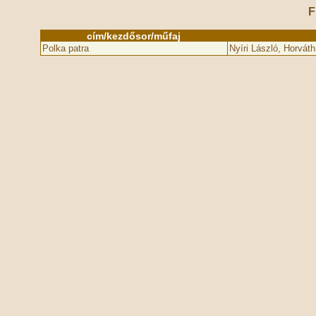
F
cím/kezdősor/műfaj
Polka patra
Nyíri László, Horvát