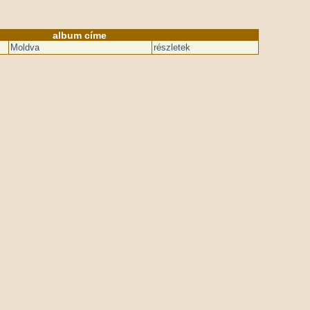
album címe
Moldva
részletek