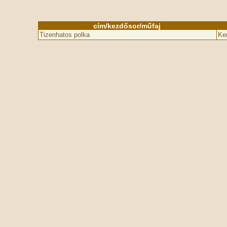
cím/kezdősor/műfaj
Tizenhatos polka
Ker