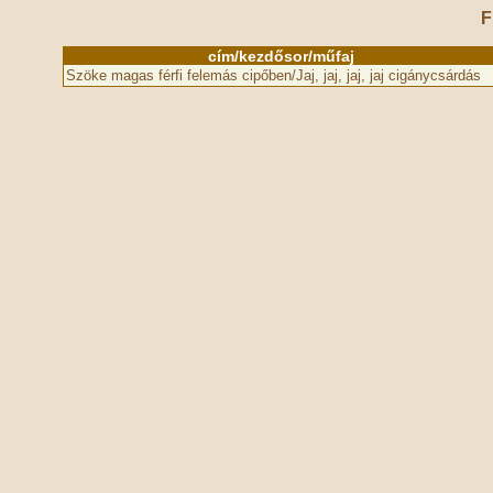
F
cím/kezdősor/műfaj
Szöke magas férfi felemás cipőben/Jaj, jaj, jaj, jaj cigánycsárdás