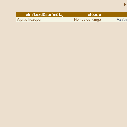
F
cím/kezdősor/műfaj
előadó
A piac közepén
Nemcsics Kinga
Az An