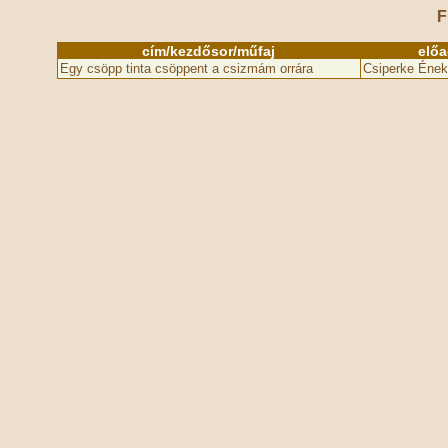
F
cím/kezdősor/műfaj
elő
Egy csöpp tinta csöppent a csizmám orrára
Csiperke Ének