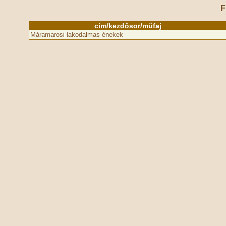
F
cím/kezdősor/műfaj
Máramarosi lakodalmas énekek