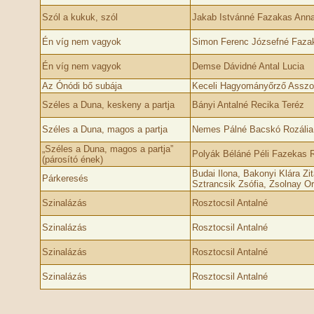
Szól a kukuk, szól
Jakab Istvánné Fazakas Ann
Én víg nem vagyok
Simon Ferenc Józsefné Fazak
Én víg nem vagyok
Demse Dávidné Antal Lucia
Az Ónódi bő subája
Keceli Hagyományőrző Asszo
Széles a Duna, keskeny a partja
Bányi Antalné Recika Teréz
Széles a Duna, magos a partja
Nemes Pálné Bacskó Rozália
„Széles a Duna, magos a partja”
Polyák Béláné Péli Fazekas R
(párosító ének)
Budai Ilona, Bakonyi Klára Zi
Párkeresés
Sztrancsik Zsófia, Zsolnay O
Szinalázás
Rosztocsil Antalné
Szinalázás
Rosztocsil Antalné
Szinalázás
Rosztocsil Antalné
Szinalázás
Rosztocsil Antalné