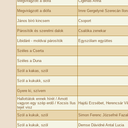
Megvirágzott a diófa
Cigenás Anna
Megvirágzott a diófa
Imre Gergelyné Szerecán Ilon
János bíró kincsem
Csoport
Párosítók és szerelmi dalok
Csalóka zenekar
Libidáré - moldvai párosítók
Egyszólam együttes
Széles a Cserta
Széles a Duna
Szól a kakas, szól
Szól a kukukk, szól
Gyere ki, szívem
Hallottátok ennek hírét / Amott
vagyon egy szép erdő / Kocsis Ilus
Hajdú Erzsébet, Herencsár Vik
tejet visz
Szól a kukuk, szól
Simon Ferenc Józsefné Fazak
Szól a kukuk, szól
Demse Dávidné Antal Lucia