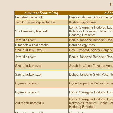
F
cím/kezdősor/műfaj
előa
Felvidéki párosítók
Herczku Ágnes, Agócs Gergel
Terdik Julcsa káposztát főz
Kurtyán Györgyné
Lőrinc Györgyné Hodorog Luc
S a Benkéék, Nyicáék
Kotyorka Erzsébet, Habari Jó
Hodorog Erzsébet
Jere ki szivem
Benke Jánosné Benedek Róz
Elmenék a zöld erdőbe
Barozda együttes
Szól a kukuk, szól…
Écsi Gyöngyi, Agócs Gergely
Jere ki szivem
Benke Jánosné Benedek Róz
Szól a kukuk szól
Jakab Istvánné Fazakas Ann
Szól a kukuk szól
Dobos Jánosné Győri Péter T
Gyere ki szivem
Győri Leopoldné Petrás Berna
Gyere ki szivem
Lőrinc Györgyné Hodorog Luc
Lőrinc Györgyné Hodorog Luc
Aki reánk haragszik
Kotyorka Erzsébet, Habari Jó
Hodorog Erzsébet