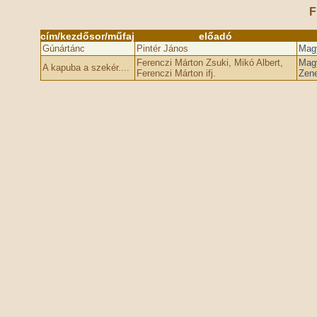
F
cím/kezdősor/műfaj
előadó
Gúnártánc
Pintér János
Magy
Ferenczi Márton Zsuki, Mikó Albert,
Magy
A kapuba a szekér....
Ferenczi Márton ifj.
Zene