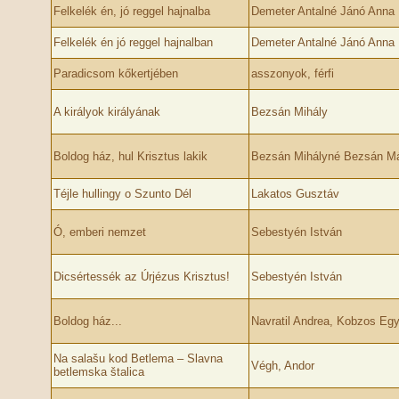
Felkelék én, jó reggel hajnalba
Demeter Antalné Jánó Anna
Felkelék én jó reggel hajnalban
Demeter Antalné Jánó Anna
Paradicsom kőkertjében
asszonyok, férfi
A királyok királyának
Bezsán Mihály
Boldog ház, hul Krisztus lakik
Bezsán Mihályné Bezsán Má
Téjle hullingy o Szunto Dél
Lakatos Gusztáv
Ó, emberi nemzet
Sebestyén István
Dicsértessék az Úrjézus Krisztus!
Sebestyén István
Boldog ház...
Navratil Andrea, Kobzos Egy
Na salašu kod Betlema – Slavna
Végh, Andor
betlemska štalica