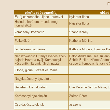
F
cím/kezdősor/műfaj
előad
Ez új esztendőbe üljenek örömvel
Nyisztor Ilona
Hallod-e barátom, mondd meg,
Nyisztor Ilona
honnat jöttél
karácsonyi köszöntő
Szabó Károly
Felkelék én…
Kathona Mónika
Születésén Jézusnak…
Kathona Mónika, Bencze Ba
Népszokások: Ó fényességes szép
Balog Andrásné Illés Julian
hajnal; Hever a nyáj; Karácsonyi
Sebők Etelka, Német Andrásn
köszöntő; Háromkirályok napján
csoport, Ternovác Istvánné
Glória, glória, József és Mária
Nagykarácsony éjszakája
Betlehem kis falujában
Eke Péterné Simon Mária, E
Karácsonyi éjszakáján
Zsíros Péter
Csordapásztoroknak
asszony