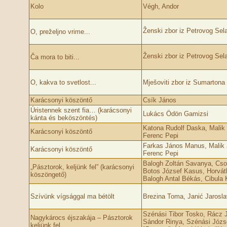
Kolo
Végh, Andor
Ženski zbor iz Petrovog Sel
O, preželjno vrime...
Ženski zbor iz Petrovog Sel
Ča mora to biti...
O, kakva to svetlost...
Mješoviti zbor iz Sumartona
Karácsonyi köszöntő
Csík János
Úristennek szent fia… (karácsonyi
Lukács Ödön Gamizsi
kánta és beköszöntés)
Katona Rudolf Daska, Malik 
Karácsonyi köszöntő
Ferenc Pepi
Farkas János Manus, Malik 
Karácsonyi köszöntő
Ferenc Pepi
Balogh Zoltán Savanya, Cso
„Pásztorok, keljünk fel” (karácsonyi
Botos József Kasus, Horvát
köszöngető)
Balogh Antal Békás, Cibula 
Szívünk vígsággal ma bétölt
Brezina Toma, Janić Jarosla
Szénási Tibor Tosko, Rácz 
Nagykárocs éjszakája – Pásztorok
Sándor Rinya, Szénási Józs
keljünk fel