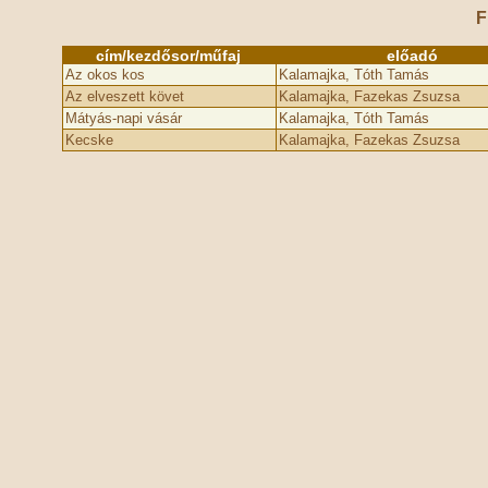
F
cím/kezdősor/műfaj
előadó
Az okos kos
Kalamajka, Tóth Tamás
Az elveszett követ
Kalamajka, Fazekas Zsuzsa
Mátyás-napi vásár
Kalamajka, Tóth Tamás
Kecske
Kalamajka, Fazekas Zsuzsa