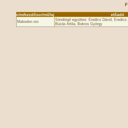
F
cím/kezdősor/műfaj
előadó
Söndörgő együttes: Eredics Dávid, Eredics 
Makedon oro
Búzás Attila, Bokros György