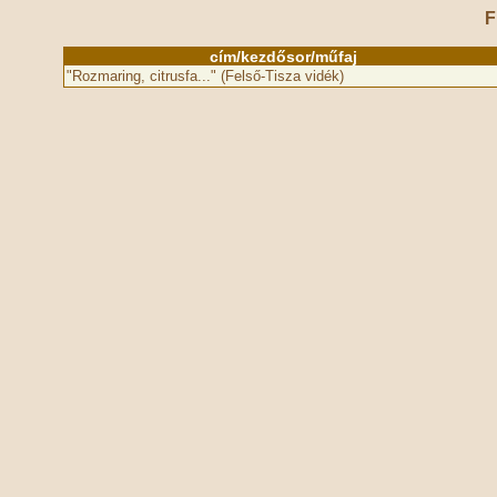
F
cím/kezdősor/műfaj
"Rozmaring, citrusfa..." (Felső-Tisza vidék)