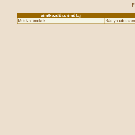
F
cím/kezdősor/műfaj
Moldvai énekek
Bástya citerazen