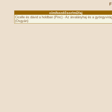
F
cím/kezdősor/műfaj
Cicelle és dávid a holdban (Pinc) - Az árvalányhaj és a gyöngyvirá
(Osgyán)