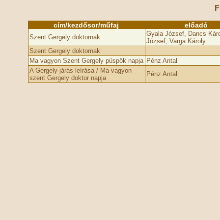
F
cím/kezdősor/műfaj
előadó
Gyala József, Dancs Káro
Szent Gergely doktornak
József, Varga Károly
Szent Gergely doktornak
Ma vagyon Szent Gergely püspök napja
Pénz Antal
A Gergely-járás leírása / Ma vagyon
Pénz Antal
szent Gergely doktor napja