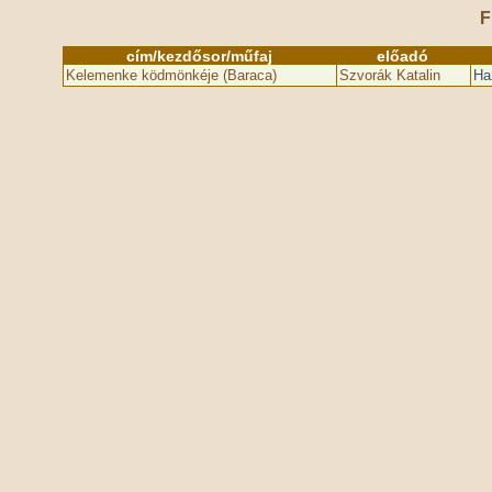
F
cím/kezdősor/műfaj
előadó
Kelemenke ködmönkéje (Baraca)
Szvorák Katalin
Ha