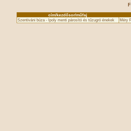
F
cím/kezdősor/műfaj
Szentiváni búza - Ipoly menti párosító és tűzugró énekek
Méry R