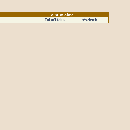
album címe
Faluról falura
részletek