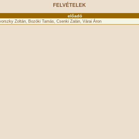
FELVÉTELEK
előadó
orszky Zoltán, Bozóki Tamás, Csenki Zalán, Várai Áron