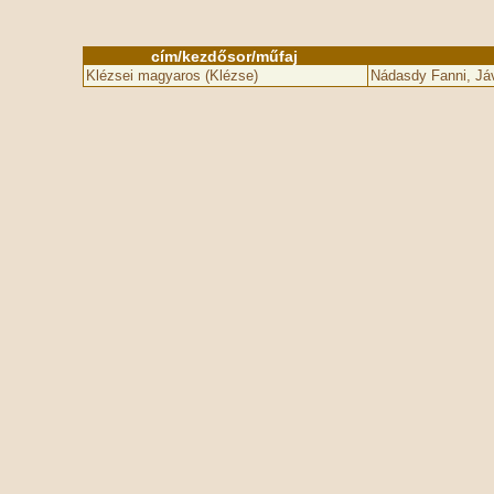
cím/kezdősor/műfaj
Klézsei magyaros (Klézse)
Nádasdy Fanni, Jáv