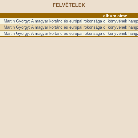
FELVÉTELEK
album címe
Martin György: A magyar körtánc és európai rokonsága c. könyvének hangz
Martin György: A magyar körtánc és európai rokonsága c. könyvének hangz
Martin György: A magyar körtánc és európai rokonsága c. könyvének hangz