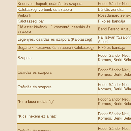
Keserves, hajnali, csárdás és szapora
Fodor Sándor Neti,
Kalotaszegi verbunk és szapora
Bürkös zenekar
Verbunk
Rozsdamaró zenek
Kalotaszegi pár
Pikó és bandája
"Jó estét kívánok…" köszöntő, csárdás és
Berki Ferenc Árus,
szapora
Pál István "Szalon
Legényes, csárdás és szapora (Kalotaszeg)
Albert
Bogártelki keserves és szapora (Kalotaszeg)
Pikó és bandája
Fodor Sándor Neti, 
Szapora
Kormos, Berki Béla
Fodor Sándor Neti, 
Csárdás és szapora
Kormos, Berki Béla
Fodor Sándor Neti, 
Csárdás és szapora
Kormos, Berki Béla
Fodor Sándor Neti, 
"Ez a kicsi mulatság"
Kormos, Berki Béla
Fodor Sándor Neti, 
"Kicsi nékem ez a ház"
Kormos, Berki Béla
Fodor Sándor Neti, 
Csárdás és szapora