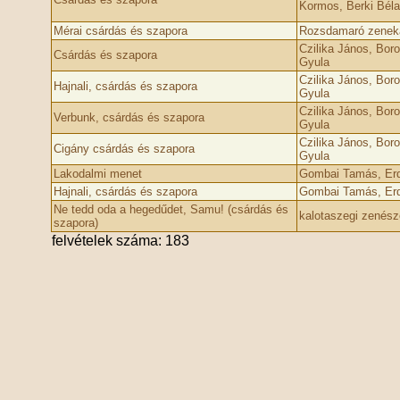
Kormos, Berki Béla
Mérai csárdás és szapora
Rozsdamaró zenek
Czilika János, Bor
Csárdás és szapora
Gyula
Czilika János, Bor
Hajnali, csárdás és szapora
Gyula
Czilika János, Bor
Verbunk, csárdás és szapora
Gyula
Czilika János, Bor
Cigány csárdás és szapora
Gyula
Lakodalmi menet
Gombai Tamás, Erd
Hajnali, csárdás és szapora
Gombai Tamás, Erd
Ne tedd oda a hegedűdet, Samu! (csárdás és
kalotaszegi zenész
szapora)
felvételek száma: 183