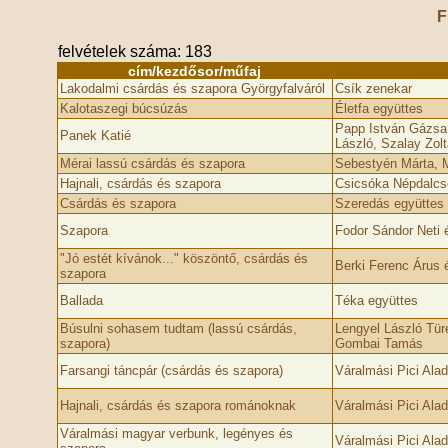
F
felvételek száma: 183
cím/kezdősor/műfaj
Lakodalmi csárdás és szapora Györgyfalváról
Csík zenekar
Kalotaszegi búcsúzás
Életfa együttes
Papp István Gázsa
Panek Katié
László, Szalay Zol
Mérai lassú csárdás és szapora
Sebestyén Márta, 
Hajnali, csárdás és szapora
Csicsóka Népdalcso
Csárdás és szapora
Szeredás együttes
Szapora
Fodor Sándor Neti 
"Jó estét kívánok..." köszöntő, csárdás és
Berki Ferenc Árus 
szapora
Ballada
Téka együttes
Búsulni sohasem tudtam (lassú csárdás,
Lengyel László Türe
szapora)
Gombai Tamás
Farsangi táncpár (csárdás és szapora)
Váralmási Pici Alad
Hajnali, csárdás és szapora románoknak
Váralmási Pici Alad
Váralmási magyar verbunk, legényes és
Váralmási Pici Alad