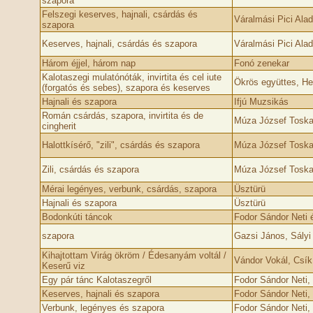
szapora
Felszegi keserves, hajnali, csárdás és
Váralmási Pici Alad
szapora
Keserves, hajnali, csárdás és szapora
Váralmási Pici Alad
Három éjjel, három nap
Fonó zenekar
Kalotaszegi mulatónóták, invirtita és cel iute
Ökrös együttes, H
(forgatós és sebes), szapora és keserves
Hajnali és szapora
Ifjú Muzsikás
Román csárdás, szapora, invirtita és de
Múza József Toska
cingherit
Halottkísérő, "zili", csárdás és szapora
Múza József Toska
Zili, csárdás és szapora
Múza József Toska
Mérai legényes, verbunk, csárdás, szapora
Üsztürü
Hajnali és szapora
Üsztürü
Bodonkúti táncok
Fodor Sándor Neti 
szapora
Gazsi János, Sályi
Kihajtottam Virág ökröm / Édesanyám voltál /
Vándor Vokál, Csík
Keserű viz
Egy pár tánc Kalotaszegről
Fodor Sándor Neti,
Keserves, hajnali és szapora
Fodor Sándor Neti,
Verbunk, legényes és szapora
Fodor Sándor Neti,