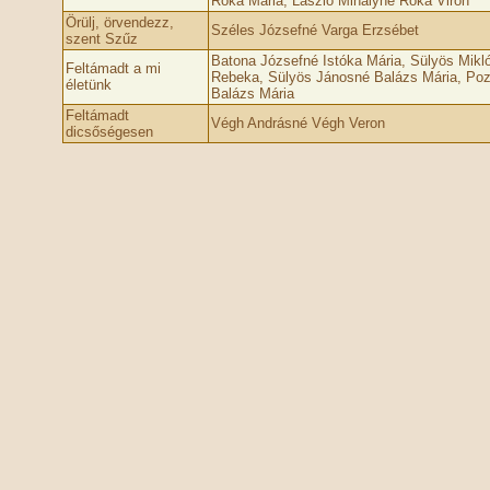
Róka Mária, László Mihályné Róka Viron
Örülj, örvendezz,
Széles Józsefné Varga Erzsébet
szent Szűz
Batona Józsefné Istóka Mária, Sülyös Mikl
Feltámadt a mi
Rebeka, Sülyös Jánosné Balázs Mária, Poz
életünk
Balázs Mária
Feltámadt
Végh Andrásné Végh Veron
dicsőségesen