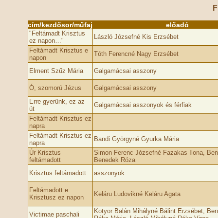
F
cím/kezdősor/műfaj
előadó
"Feltámadt Krisztus
László Józsefné Kis Erzsébet
ez napon…"
Feltámadt Krisztus e
Tóth Ferencné Nagy Erzsébet
napon
Elment Szűz Mária
Galgamácsai asszony
Ó, szomorú Jézus
Galgamácsai asszony
Erre gyerünk, ez az
Galgamácsai asszonyok és férfiak
út
Feltámadt Krisztus ez
napra
Feltámadt Krisztus ez
Bandi Györgyné Gyurka Mária
napra
Úr Krisztus
Simon Ferenc Józsefné Fazakas Ilona, Be
feltámadott
Benedek Róza
Krisztus feltámadott
asszonyok
Feltámadott e
Keláru Ludovikné Keláru Agata
Krisztusz ez napon
Kotyor Balán Mihályné Bálint Erzsébet, Be
Victimae paschali