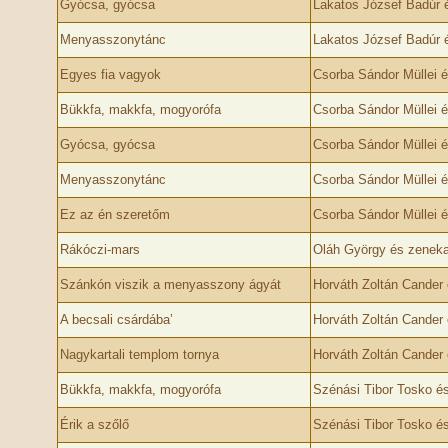
Gyócsa, gyócsa
Lakatos József Badúr 
Menyasszonytánc
Lakatos József Badúr 
Egyes fia vagyok
Csorba Sándor Müllei 
Bükkfa, makkfa, mogyorófa
Csorba Sándor Müllei 
Gyócsa, gyócsa
Csorba Sándor Müllei 
Menyasszonytánc
Csorba Sándor Müllei 
Ez az én szeretőm
Csorba Sándor Müllei 
Rákóczi-mars
Oláh György és zeneka
Szánkón viszik a menyasszony ágyát
Horváth Zoltán Cander
A becsali csárdába’
Horváth Zoltán Cander
Nagykartali templom tornya
Horváth Zoltán Cander
Bükkfa, makkfa, mogyorófa
Szénási Tibor Tosko é
Érik a szőlő
Szénási Tibor Tosko é