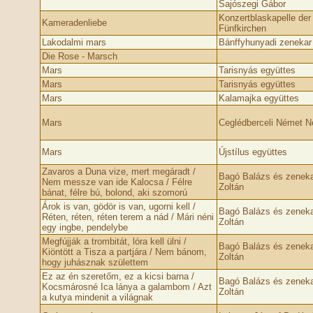
Sajószegi Gábor
Konzertblaskapelle der
Kameradenliebe
Fünfkirchen
Lakodalmi mars
Bánffyhunyadi zenekar
Die Rose - Marsch
Mars
Tarisnyás együttes
Mars
Tarisnyás együttes
Mars
Kalamajka együttes
Mars
Ceglédberceli Német 
Mars
Újstílus együttes
Zavaros a Duna vize, mert megáradt /
Bagó Balázs és zeneka
Nem messze van ide Kalocsa / Félre
Zoltán
bánat, félre bú, bolond, aki szomorú
Árok is van, gödör is van, ugorni kell /
Bagó Balázs és zeneka
Réten, réten, réten terem a nád / Mári néni
Zoltán
egy ingbe, pendelybe
Megfújják a trombitát, lóra kell ülni /
Bagó Balázs és zeneka
Kiöntött a Tisza a partjára / Nem bánom,
Zoltán
hogy juhásznak születtem
Ez az én szeretőm, ez a kicsi barna /
Bagó Balázs és zeneka
Kocsmárosné Ica lánya a galambom / Azt
Zoltán
a kutya mindenit a világnak