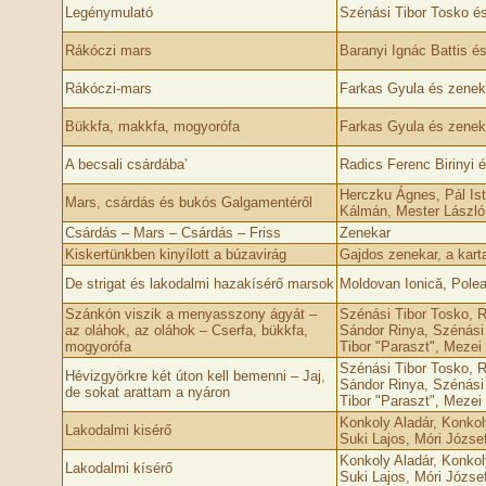
Legénymulató
Szénási Tibor Tosko é
Rákóczi mars
Baranyi Ignác Battis é
Rákóczi-mars
Farkas Gyula és zenek
Bükkfa, makkfa, mogyorófa
Farkas Gyula és zenek
A becsali csárdába’
Radics Ferenc Birinyi 
Herczku Ágnes, Pál Is
Mars, csárdás és bukós Galgamentéről
Kálmán, Mester László
Csárdás – Mars – Csárdás – Friss
Zenekar
Kiskertünkben kinyílott a búzavirág
Gajdos zenekar, a kart
De strigat és lakodalmi hazakísérő marsok
Moldovan Ionică, Polea
Szánkón viszik a menyasszony ágyát –
Szénási Tibor Tosko, 
az oláhok, az oláhok – Cserfa, bükkfa,
Sándor Rinya, Szénási
mogyorófa
Tibor "Paraszt", Mezei
Szénási Tibor Tosko, 
Hévizgyörkre két úton kell bemenni – Jaj,
Sándor Rinya, Szénási
de sokat arattam a nyáron
Tibor "Paraszt", Mezei
Konkoly Aladár, Konkol
Lakodalmi kisérő
Suki Lajos, Móri Józse
Konkoly Aladár, Konkol
Lakodalmi kísérő
Suki Lajos, Móri Józse