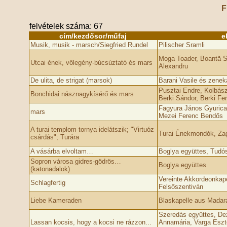
F
felvételek száma: 67
cím/kezdősor/műfaj
e
Musik, musik - marsch/Siegfried Rundel
Pilischer Sramli
Moga Toader, Boantă Si
Utcai ének, vőlegény-búcsúztató és mars
Alexandru
De ulita, de strigat (marsok)
Barani Vasile és zenek
Pusztai Endre, Kolbász 
Bonchidai násznagykísérő és mars
Berki Sándor, Berki Fe
Fagyura János Gyurica
mars
Mezei Ferenc Bendős
A turai templom tornya idelátszik; "Virtuóz
Turai Énekmondók, Za
csárdás"; Turára
A vásárba elvoltam…
Boglya együttes, Tud
Sopron városa gidres-gödrös…
Boglya együttes
(katonadalok)
Vereinte Akkordeonkap
Schlagfertig
Felsőszentiván
Liebe Kameraden
Blaskapelle aus Madar
Szeredás együttes, De
Lassan kocsis, hogy a kocsi ne rázzon...
Annamária, Varga Eszt