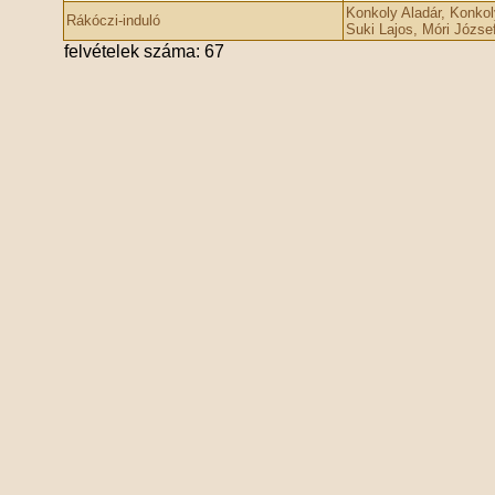
Konkoly Aladár, Konkol
Rákóczi-induló
Suki Lajos, Móri Józse
felvételek száma: 67