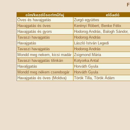
F
cím/kezdősor/műfaj
előadó
Öves és havajgatás
Zurgó együttes
Havajgatás és öves
Kerényi Róbert, Benke Félix
Havajgatás és gyors
Hodorog András, Balogh Sándor, 
Tavaszi havajgatás
Hodorog András
Havajgatás
László István Legedi
Tavaszi havajgatás
Hodorog András
Mondd meg nekem, kicsi madár
Zsigmond Mária
Tavaszi havajgatás tilinkán
Kotyorka Antal
Havaljgatás
Horváth Gyula
Mondd meg nékem cserebogár
Horváth Gyula
Havajgatás és öves (Moldva)
Török Tilla, Török Ádám