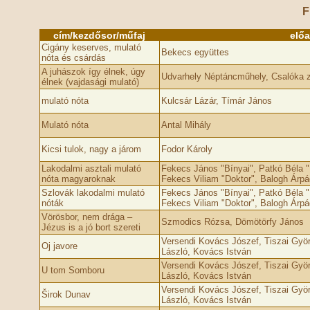
F
cím/kezdősor/műfaj
elő
Cigány keserves, mulató
Bekecs együttes
nóta és csárdás
A juhászok így élnek, úgy
Udvarhely Néptáncműhely, Csalóka 
élnek (vajdasági mulató)
mulató nóta
Kulcsár Lázár, Tímár János
Mulató nóta
Antal Mihály
Kicsi tulok, nagy a járom
Fodor Károly
Lakodalmi asztali mulató
Fekecs János "Bínyai", Patkó Béla "
nóta magyaroknak
Fekecs Viliam "Doktor", Balogh Árpá
Szlovák lakodalmi mulató
Fekecs János "Bínyai", Patkó Béla "
nóták
Fekecs Viliam "Doktor", Balogh Árpá
Vörösbor, nem drága –
Szmodics Rózsa, Dömötörfy János
Jézus is a jó bort szereti
Versendi Kovács Jószef, Tiszai Györg
Oj javore
László, Kovács István
Versendi Kovács Jószef, Tiszai Györg
U tom Somboru
László, Kovács István
Versendi Kovács Jószef, Tiszai Györg
Širok Dunav
László, Kovács István