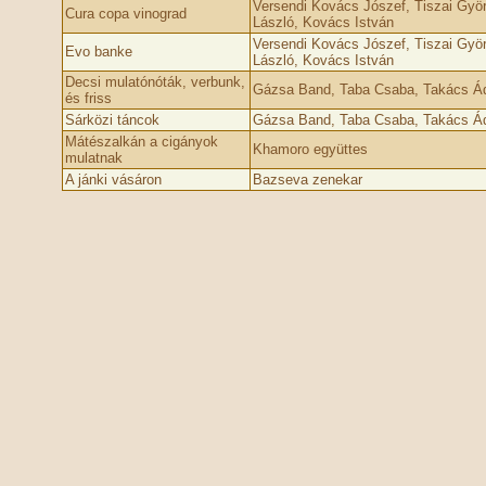
Versendi Kovács Jószef, Tiszai Györg
Cura copa vinograd
László, Kovács István
Versendi Kovács Jószef, Tiszai Györg
Evo banke
László, Kovács István
Decsi mulatónóták, verbunk,
Gázsa Band, Taba Csaba, Takács 
és friss
Sárközi táncok
Gázsa Band, Taba Csaba, Takács Ádá
Mátészalkán a cigányok
Khamoro együttes
mulatnak
A jánki vásáron
Bazseva zenekar