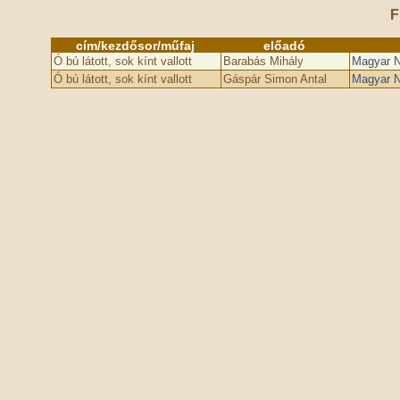
F
cím/kezdősor/műfaj
előadó
Ó bú látott, sok kínt vallott
Barabás Mihály
Magyar N
Ó bú látott, sok kínt vallott
Gáspár Simon Antal
Magyar N