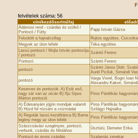
F
felvételek száma: 56
cím/kezdősor/műfaj
előad
Ádámosi rend - csárdás és szökő /
Papp István Gázsa
Pontozó / Fütty
Felsütött a hajnalcsillag
Rojtos együttes, Csicsóka
Megyek az úton lefelé
Téka együttes
Lassú pontozó / Mojla István pontozója
Szántó Ferenc
/ pontozó
Pontozó
Szántó Ferenc
Szántó János Didri, Szab
pontozó
Aurél Piciluk, Simándi Vas
Varga Viorel, Bogin Ioan N
pontozó
Alexandru Kakori, Simándi
Keserves és pontozók: A) Esik eső,
nagy sár van az utcán B) Ifjú Sipos
Piros Pántlikás hagyomán
Márton pontozói
A) Édesanyám jöjjön mondjak valamit
Piros Pántlikás hagyomán
B) Húzd fel rózsám a csizmádat
Szilágyi Hajnalka
A) Reguták lassú kezdőtánca B) Barna
Piros Pántlikás hagyomán
legény megy az úton lefelé
Szászcsávási szegényes, pontozó,
Üsztürü, Demeter Erika
verbunk, csárdás és féloláhos
Pontozó és gyors csárdás
Szalamás zenekar