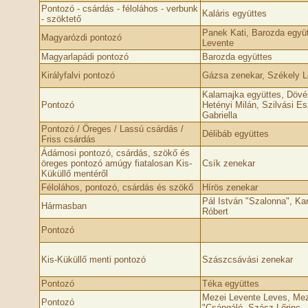
Pontozó - csárdás - féloláhos - verbunk
Kaláris együttes
- szöktető
Panek Kati, Barozda együ
Magyarózdi pontozó
Levente
Magyarlapádi pontozó
Barozda együttes
Királyfalvi pontozó
Gázsa zenekar, Székely L
Kalamajka együttes, Dövén
Pontozó
Hetényi Milán, Szilvási Esz
Gabriella
Pontozó / Öreges / Lassú csárdás /
Délibáb együttes
Friss csárdás
Ádámosi pontozó, csárdás, szökő és
öreges pontozó amúgy fiatalosan Kis-
Csík zenekar
Küküllő mentéről
Féloláhos, pontozó, csárdás és szökő
Hírös zenekar
Pál István "Szalonna", Ka
Hármasban
Róbert
Pontozó
Kis-Küküllő menti pontozó
Szászcsávási zenekar
Pontozó
Téka együttes
Mezei Levente Leves, Mez
Pontozó
"Csángáló, Szász Lőrinc