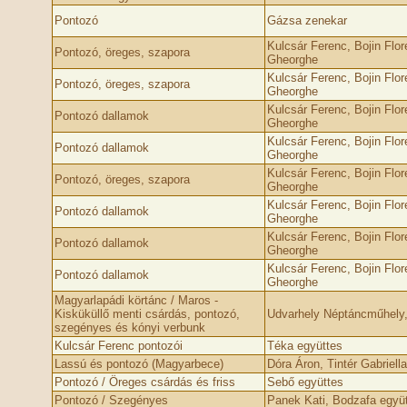
Pontozó
Gázsa zenekar
Kulcsár Ferenc, Bojin Flo
Pontozó, öreges, szapora
Gheorghe
Kulcsár Ferenc, Bojin Flo
Pontozó, öreges, szapora
Gheorghe
Kulcsár Ferenc, Bojin Flo
Pontozó dallamok
Gheorghe
Kulcsár Ferenc, Bojin Flo
Pontozó dallamok
Gheorghe
Kulcsár Ferenc, Bojin Flo
Pontozó, öreges, szapora
Gheorghe
Kulcsár Ferenc, Bojin Flo
Pontozó dallamok
Gheorghe
Kulcsár Ferenc, Bojin Flo
Pontozó dallamok
Gheorghe
Kulcsár Ferenc, Bojin Flo
Pontozó dallamok
Gheorghe
Magyarlapádi körtánc / Maros -
Kisküküllő menti csárdás, pontozó,
Udvarhely Néptáncműhely,
szegényes és kónyi verbunk
Kulcsár Ferenc pontozói
Téka együttes
Lassú és pontozó (Magyarbece)
Dóra Áron, Tintér Gabriella
Pontozó / Öreges csárdás és friss
Sebő együttes
Pontozó / Szegényes
Panek Kati, Bodzafa együ