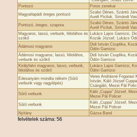
Pontozó
Poros zenekar
Szabó Dénes, Szántó Jáno
Magyarlapádi öreges pontozó
Aurél Piciluk, Simándi Vas
Szabó Dénes, Szántó Jáno
Pontozó, öreges, szapora
Aurél Piciluk, Simándi Vas
Magyaros, lassú, verbunk, féloláhos és
Lukács Lajos Gamizsi, Did
szökő
Kozák József, Lukács Öd
Didi István Csuplika, Koz
Ádámosi magyaros
Ödön Gamizsi
Ádámosi magyaros, lassú, féloláhos,
Didi István Csuplika, Koz
verbunk és szökő
Ödön Gamizsi
Királyfalvi magyaros, lassú, verbunk,
Lukács Lajos Gamizsi, Ko
féloláhos és szökő
Ödön Gamizsi
Veres Andrásné Fogarasi K
Édesanyám mondta nékem (Sűrű
István, Káló József Cuppa
verbunk vagy nagylépés)
Csángáló, Mezei Pál Polic
Káló „Cuppa” József, Mez
Sűrű verbunk
Mezei Pál Policer
Káló „Cuppa” József, Mez
Sűrű verbunk
Mezei Pál Policer
Nyitány
Gázsa Band
felvételek száma: 56