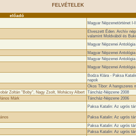
FELVÉTELEK
előadó
Magyar Népzenetörténet I-II
Elveszett Éden. Archív népz
valamint Moldvából és Buk
Magyar Népzenei Antológia
Magyar Népzenei Antológia
Magyar Népzenei Antológia
Magyar Népzenei Antológia
Bodza Klára - Paksa Katalin
napok
Okos Tibor: A hangszeres 
obár Zoltán "Boby", Nagy Zsolt, Mohácsy Albert
Táncház-Népzene 2008
 János Márk
Táncház-Népzene 2006
Paksa Katalin: Az ugrós tá
János
Paksa Katalin: Az ugrós tá
Paksa Katalin: Az ugrós tá
Paksa Katalin: Az ugrós tá