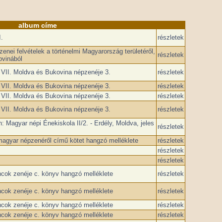
album címe
.
részletek
enei felvételek a történelmi Magyarország területéről,
részletek
ovinából
 VII. Moldva és Bukovina népzenéje 3.
részletek
 VII. Moldva és Bukovina népzenéje 3.
részletek
 VII. Moldva és Bukovina népzenéje 3.
részletek
 VII. Moldva és Bukovina népzenéje 3.
részletek
: Magyar népi Énekiskola II/2. - Erdély, Moldva, jeles
részletek
magyar népzenéről című kötet hangzó melléklete
részletek
részletek
részletek
ncok zenéje c. könyv hangzó melléklete
részletek
ncok zenéje c. könyv hangzó melléklete
részletek
ncok zenéje c. könyv hangzó melléklete
részletek
ncok zenéje c. könyv hangzó melléklete
részletek