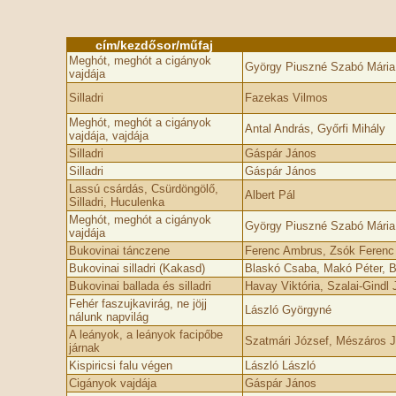
cím/kezdősor/műfaj
Meghót, meghót a cigányok
György Piuszné Szabó Mária
vajdája
Silladri
Fazekas Vilmos
Meghót, meghót a cigányok
Antal András, Győrfi Mihály
vajdája, vajdája
Silladri
Gáspár János
Silladri
Gáspár János
Lassú csárdás, Csürdöngölő,
Albert Pál
Silladri, Huculenka
Meghót, meghót a cigányok
György Piuszné Szabó Mária
vajdája
Bukovinai tánczene
Ferenc Ambrus, Zsók Ferenc
Bukovinai silladri (Kakasd)
Blaskó Csaba, Makó Péter, B
Bukovinai ballada és silladri
Havay Viktória, Szalai-Gindl
Fehér faszujkavirág, ne jöjj
László Györgyné
nálunk napvilág
A leányok, a leányok facipőbe
Szatmári József, Mészáros 
járnak
Kispiricsi falu végen
László László
Cigányok vajdája
Gáspár János