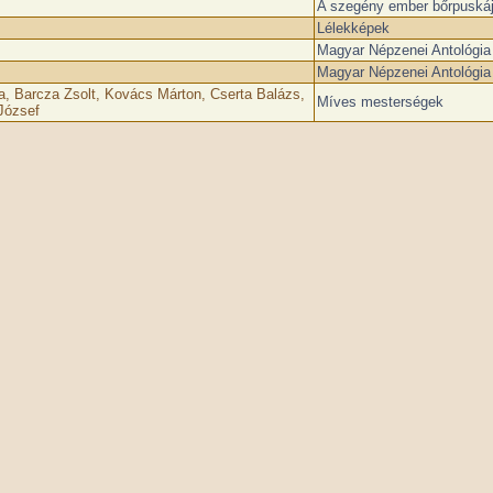
A szegény ember bőrpuskája
Lélekképek
Magyar Népzenei Antológia 
Magyar Népzenei Antológia 
ka, Barcza Zsolt, Kovács Márton, Cserta Balázs,
Míves mesterségek
József