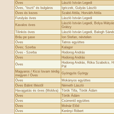
Öves
László István Legedi
Öves, "tiszti" és bulgáros
Igriczek, Gulyás László
Öves és kezes
Szabó Attila, Horváth Attila
Furulyás öves
László István Legedi
László István Legedi, Bolya Mátyá
Kavalos öves
Grátzy
Tilinkós öves
László István Legedi, Balogh Sánd
Brâu pe şase
Ion Stefan, névtelen
Öves
Tatros együttes
Öves; Szerba
Kalagor
Öves - Szerba
Hodorog András
Öves
Hodorog András
Hodorog András, Róka Szabolcs, H
Öves
Pál
Magyaros / Kicsi lovam térdig
Gyöngyös György
megyen / Öves
Öves
Mokányos együttes
Öves Bálint Illéstől
Németh László
Havajgatás és öves (Moldva)
Török Tilla, Török Ádám
Öves
Török Ádám
Öves
Csürrentő együttes
Öves
Molnár Előd
Öves
Kerényi Róbert