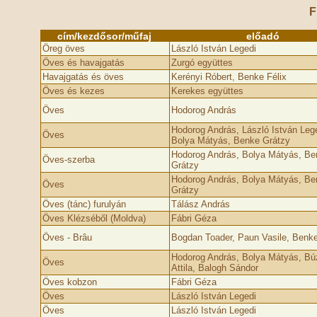
F
cím/kezdősor/műfaj
előadó
Öreg öves
László István Legedi
Öves és havajgatás
Zurgó együttes
Havajgatás és öves
Kerényi Róbert, Benke Félix
Öves és kezes
Kerekes együttes
Öves
Hodorog András
Hodorog András, László István Lege
Öves
Bolya Mátyás, Benke Grátzy
Hodorog András, Bolya Mátyás, Be
Öves-szerba
Grátzy
Hodorog András, Bolya Mátyás, Be
Öves
Grátzy
Öves (tánc) furulyán
Tálász András
Öves Klézséből (Moldva)
Fábri Géza
Öves - Brâu
Bogdan Toader, Paun Vasile, Benke
Hodorog András, Bolya Mátyás, Bú
Öves
Attila, Balogh Sándor
Öves kobzon
Fábri Géza
Öves
László István Legedi
Öves
László István Legedi