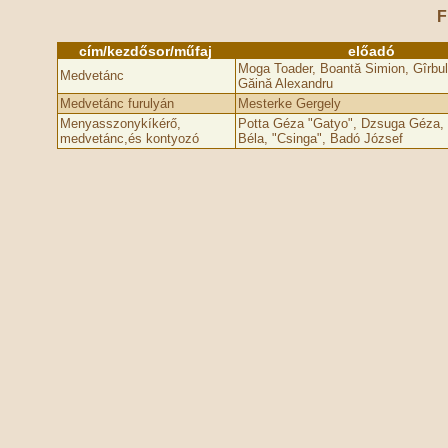
F
cím/kezdősor/műfaj
előadó
Moga Toader, Boantă Simion, Gîrbul
Medvetánc
Găină Alexandru
Medvetánc furulyán
Mesterke Gergely
Menyasszonykíkérő,
Potta Géza "Gatyo", Dzsuga Géza
medvetánc,és kontyozó
Béla, "Csinga", Badó József