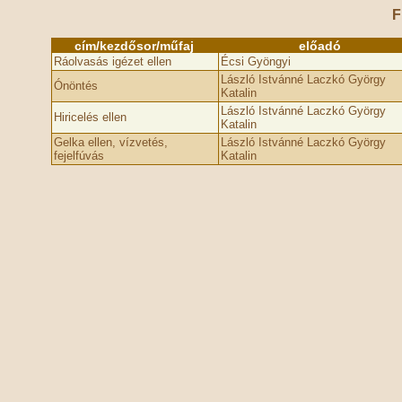
F
cím/kezdősor/műfaj
előadó
Ráolvasás igézet ellen
Écsi Gyöngyi
László Istvánné Laczkó György
Ónöntés
Katalin
László Istvánné Laczkó György
Hiricelés ellen
Katalin
Gelka ellen, vízvetés,
László Istvánné Laczkó György
fejelfúvás
Katalin