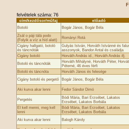
F
felvételek száma: 76
cím/kezdősor/műfaj
előadó
Botoló
Bogár János, Bogár Béla
Zsál o páji tálá podo
Rományi Rotá
(Folyik a víz a híd alatt)
Cigány hallgató, botoló
Gulyás István, Horváth Istvánné és falu
és táncnóták
asszonyok, Bandor Antal és családja
Cigány botoló
Horváth András id., Horváth András ifj.
Horváth Mihályné, Horváth Péter, Horvá
Botoló és táncnóták
Péterné, 46 éves férfi
Botoló és táncnóta
Horváth János és felesége
Cigány botoló és pergető
Bogár János, Bogár Béla
Aki kurva akar lenni
Fedor Sándor Dimó
Bódi Mária, Bari Erzsébet, Lakatos
Pergetés
Erzsébet, Lakatos Borbála
El kell menni, meg kell
Bódi Mária, Bari Erzsébet, Lakatos
lenni
Erzsébet, Lakatos Borbála
Aki kurva akar lenni
Balogh Károly