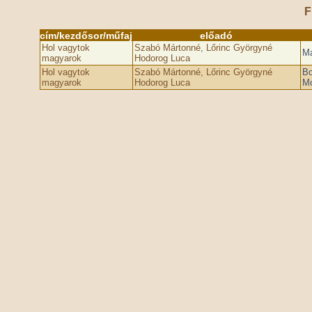
F
cím/kezdősor/műfaj
előadó
Hol vagytok
Szabó Mártonné, Lőrinc Györgyné
Ma
magyarok
Hodorog Luca
Hol vagytok
Szabó Mártonné, Lőrinc Györgyné
Bo
magyarok
Hodorog Luca
Mo