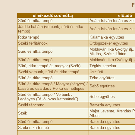
F
cím/kezdősor/műfaj
előadó
Sűrű és ritka tempó
Ádám István Icsán és ze
Járd ki babám (verbunk, sűrű és ritka
Ádám István Icsán és ze
tempó)
Ritka tempó
Kalamajka együttes
Széki férfitáncok
Ördögszekér együttes
Moldován Ilka György ifj.
Sűrű és ritka tempó
Miklós, Szász Lőrinc
Sűrű és ritka tempó
Moldován Ilka György ifj.
Sűrű, ritka tempó és magyar (Szék)
Téglás zenekar
Széki verbunk, sűrű és ritka tempó
Üsztürü
Sűrű és ritka tempó
Téka együttes
Sűrű és ritka tempó / Magyar (négyes) /
Sebő együttes
Lassú és csárdás / Porka és hétlépés
Sűrű és ritka tempó / Verbunk /
Sebő együttes
Legényes ("A jó lovas katonának")
Széki táncrend
Barozda együttes
Major Levente, Árendás P
Szék
Albert
Sűrű és ritka tempó
Barozda együttes
Széki ritka tempó
Barozda együttes