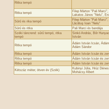
Ritka tempó
Filep Márton "Pali Marci",
Ritka tempó
Lakatos János "Nelu", Erde
Filep Márton "Pali Marci",
Sűrű és rika tempó
Lăcătuş Ioan "Nelu"
Sűrű és ritka
Pali Marci és bandája
Széki táncrend: sűrű tempó, ritka
Sinkó András, Bőr Hunyad
tempó
István
Ádám István Icsán, Ádám I
Ritka tempó
Ádám Sándor
Ritka tempó
Ádám István Icsán és ze
Ritka tempó
Ádám István Icsán és ze
Ritka tempó
Ádám István Icsán és ze
Kubinyi Júlia, Hrúz Dénes
Kétszáz méter, ötven év (Szék)
Mohácsy Albert