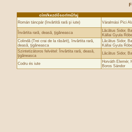
F
cím/kezdősor/műfaj
Román táncpár (învârtită rară şi iute)
Váralmási Pici Al
Lăcătus Sidor, Ba
Învârtita rară, deasă, ţigăneasca
Kállai Gyula Róbe
Colindă (Trei crai de la răsărit), învârtita rară,
Lăcătus Sidor, Ba
deasă, ţigăneasca
Kállai Gyula Róbe
Szintetizátoros felvétel: Învârtita rară, deasă,
Lăcătus Sidor, Ba
ţigăneasca
Horváth Elemér, 
Codru és iute
Boros Sándor