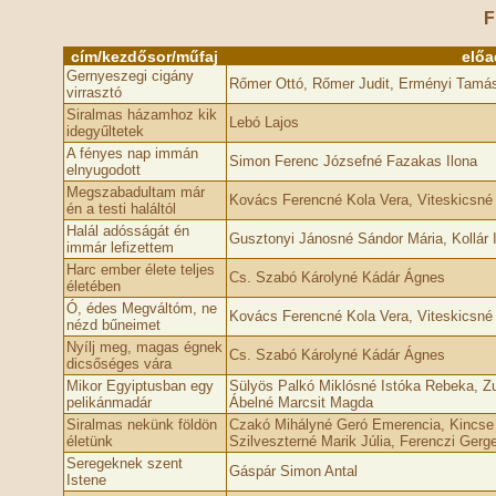
F
cím/kezdősor/műfaj
elő
Gernyeszegi cigány
Rőmer Ottó, Rőmer Judit, Erményi Tamá
virrasztó
Siralmas házamhoz kik
Lebó Lajos
idegyűltetek
A fényes nap immán
Simon Ferenc Józsefné Fazakas Ilona
elnyugodott
Megszabadultam már
Kovács Ferencné Kola Vera, Viteskicsné
én a testi haláltól
Halál adósságát én
Gusztonyi Jánosné Sándor Mária, Kollár 
immár lefizettem
Harc ember élete teljes
Cs. Szabó Károlyné Kádár Ágnes
életében
Ó, édes Megváltóm, ne
Kovács Ferencné Kola Vera, Viteskicsné
nézd bűneimet
Nyílj meg, magas égnek
Cs. Szabó Károlyné Kádár Ágnes
dicsőséges vára
Mikor Egyiptusban egy
Sülyös Palkó Miklósné Istóka Rebeka, Z
pelikánmadár
Ábelné Marcsit Magda
Siralmas nekünk földön
Czakó Mihályné Geró Emerencia, Kincse
életünk
Szilveszterné Marik Júlia, Ferenczi Gerg
Seregeknek szent
Gáspár Simon Antal
Istene