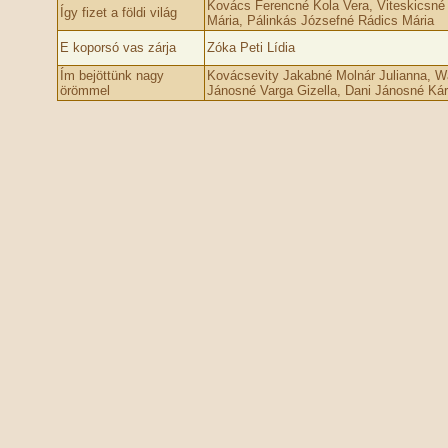
Kovács Ferencné Kola Vera, Viteskicsné 
Így fizet a földi világ
Mária, Pálinkás Józsefné Rádics Mária
E koporsó vas zárja
Zóka Peti Lídia
Ím bejöttünk nagy
Kovácsevity Jakabné Molnár Julianna, Wa
örömmel
Jánosné Varga Gizella, Dani Jánosné Káro