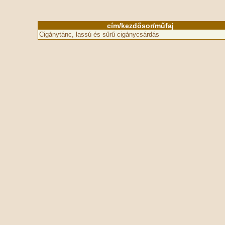
cím/kezdősor/műfaj
Cigánytánc, lassú és sűrű cigánycsárdás