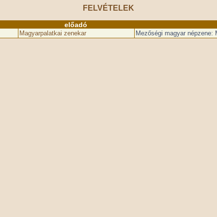
FELVÉTELEK
előadó
Magyarpalatkai zenekar
Mezőségi magyar népzene: 