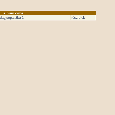
album címe
Magyarpalatka 1
részletek