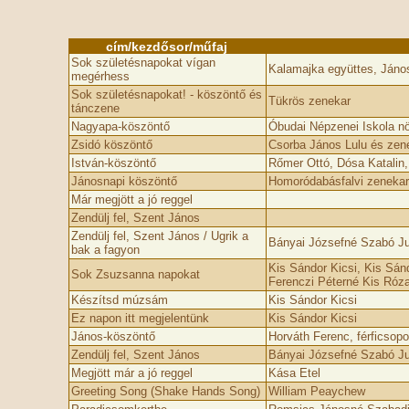
cím/kezdősor/műfaj
Sok születésnapokat vígan
Kalamajka együttes, János
megérhess
Sok születésnapokat! - köszöntő és
Tükrös zenekar
tánczene
Nagyapa-köszöntő
Óbudai Népzenei Iskola n
Zsidó köszöntő
Csorba János Lulu és zen
István-köszöntő
Rőmer Ottó, Dósa Katalin,
Jánosnapi köszöntő
Homoródabásfalvi zenekar
Már megjött a jó reggel
Zendülj fel, Szent János
Zendülj fel, Szent János / Ugrik a
Bányai Józsefné Szabó Ju
bak a fagyon
Kis Sándor Kicsi, Kis Sán
Sok Zsuzsanna napokat
Ferenczi Péterné Kis Róz
Készítsd múzsám
Kis Sándor Kicsi
Ez napon itt megjelentünk
Kis Sándor Kicsi
János-köszöntő
Horváth Ferenc, férficsopo
Zendülj fel, Szent János
Bányai Józsefné Szabó Ju
Megjött már a jó reggel
Kása Etel
Greeting Song (Shake Hands Song)
William Peaychew