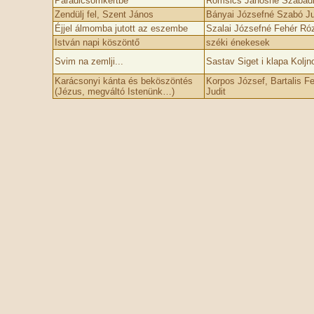
Paradicsomkertbe
Romsics Jánosné Szabadi
Zendülj fel, Szent János
Bányai Józsefné Szabó Ju
Éjjel álmomba jutott az eszembe
Szalai Józsefné Fehér Ró
István napi köszöntő
széki énekesek
Svim na zemlji...
Sastav Siget i klapa Koljn
Karácsonyi kánta és beköszöntés
Korpos József, Bartalis Fe
(Jézus, megváltó Istenünk…)
Judit