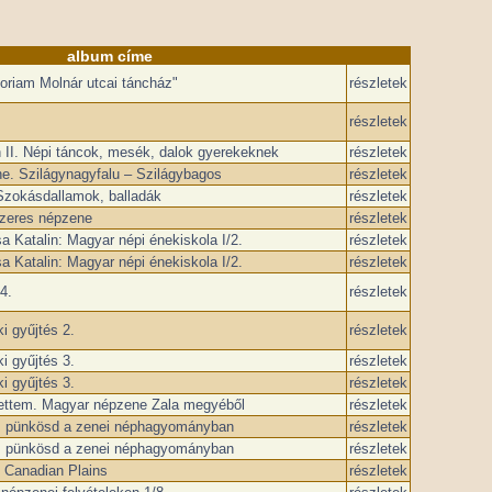
album címe
oriam Molnár utcai táncház"
részletek
részletek
II. Népi táncok, mesék, dalok gyerekeknek
részletek
e. Szilágynagyfalu – Szilágybagos
részletek
 Szokásdallamok, balladák
részletek
szeres népzene
részletek
a Katalin: Magyar népi énekiskola I/2.
részletek
a Katalin: Magyar népi énekiskola I/2.
részletek
4.
részletek
i gyűjtés 2.
részletek
i gyűjtés 3.
részletek
i gyűjtés 3.
részletek
ettem. Magyar népzene Zala megyéből
részletek
, pünkösd a zenei néphagyományban
részletek
, pünkösd a zenei néphagyományban
részletek
e Canadian Plains
részletek