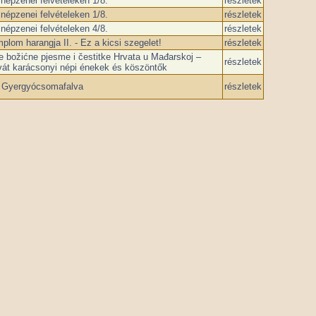
épzenei felvételeken 1/8.
részletek
épzenei felvételeken 1/8.
részletek
épzenei felvételeken 4/8.
részletek
lom harangja II. - Ez a kicsi szegelet!
részletek
e božićne pjesme i čestitke Hrvata u Mađarskoj –
részletek
vát karácsonyi népi énekek és köszöntők
 Gyergyócsomafalva
részletek