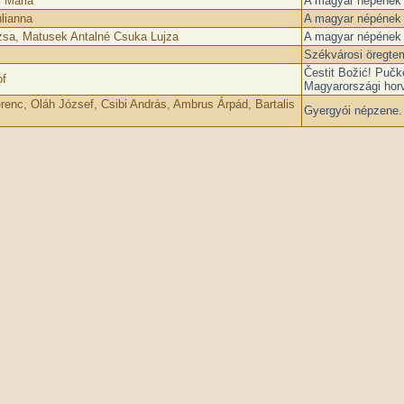
 Mária
A magyar népének n
lianna
A magyar népének n
zsa, Matusek Antalné Csuka Lujza
A magyar népének n
Székvárosi öregtemp
Čestit Božić! Pučk
of
Magyarországi hor
renc, Oláh József, Csibi András, Ambrus Árpád, Bartalis
Gyergyói népzene.