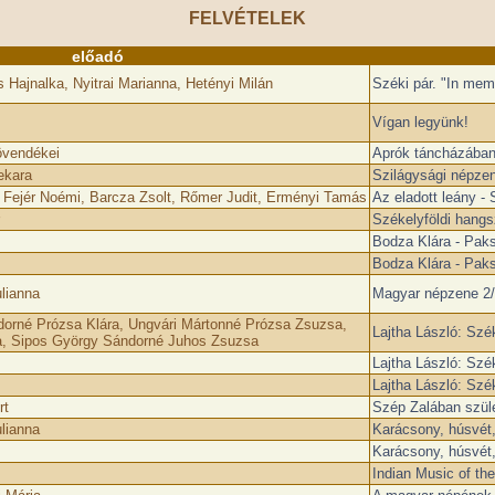
FELVÉTELEK
előadó
 Hajnalka, Nyitrai Marianna, Hetényi Milán
Széki pár. "In mem
Vígan legyünk!
övendékei
Aprók táncházában 
ekara
Szilágysági népzen
 Fejér Noémi, Barcza Zsolt, Rőmer Judit, Erményi Tamás
Az eladott leány -
Székelyföldi hang
Bodza Klára - Paks
Bodza Klára - Paks
lianna
Magyar népzene 2/
dorné Prózsa Klára, Ungvári Mártonné Prózsa Zsuzsa,
Lajtha László: Szék
a, Sipos György Sándorné Juhos Zsuzsa
Lajtha László: Szék
Lajtha László: Szék
rt
Szép Zalában szül
lianna
Karácsony, húsvét
Karácsony, húsvét
Indian Music of th