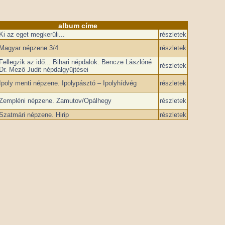
album címe
Ki az eget megkerüli...
részletek
Magyar népzene 3/4.
részletek
Fellegzik az idő... Bihari népdalok. Bencze Lászlóné
részletek
Dr. Mező Judit népdalgyűjtései
Ipoly menti népzene. Ipolypásztó – Ipolyhídvég
részletek
Zempléni népzene. Zamutov/Opálhegy
részletek
Szatmári népzene. Hirip
részletek