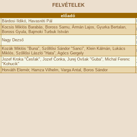
FELVÉTELEK
előadó
Bárdosi Ildikó, Havasréti Pál
Kocsis Miklós Barabás, Boross Samu, Ármán Lajos, Gyurka Bertalan,
Boross Gyula, Bajmoki Turbuk István
Nagy Dezső
Kozák Miklós "Buna", Szőllősi Sándor "Sanci", Klein Kálmán, Lukács
Miklós, Szőllősi László "Hata", Agócs Gergely
Jozef Kroka "Česľak", Jozef Čonka, Jurej Ovšak "Guba", Michal Ferenc
"Kohucik"
Horváth Elemér, Hamza Vilhelm, Varga Antal, Boros Sándor