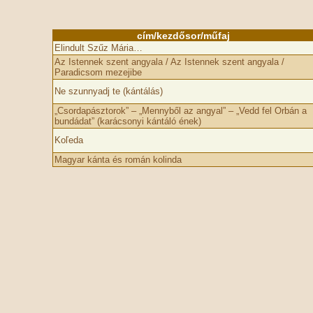
cím/kezdősor/műfaj
Elindult Szűz Mária…
Az Istennek szent angyala / Az Istennek szent angyala /
Paradicsom mezejibe
Ne szunnyadj te (kántálás)
„Csordapásztorok” – „Mennyből az angyal” – „Vedd fel Orbán a
bundádat” (karácsonyi kántáló ének)
Koľeda
Magyar kánta és román kolinda