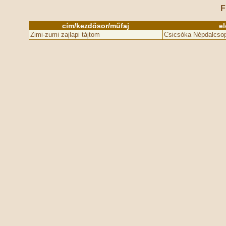
F
cím/kezdősor/műfaj
e
Zimi-zumi zajlapi tájtom
Csicsóka Népdalcsop