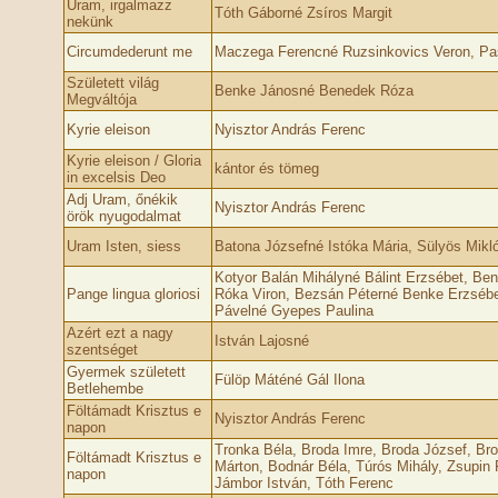
Uram, irgalmazz
Tóth Gáborné Zsíros Margit
nekünk
Circumdederunt me
Maczega Ferencné Ruzsinkovics Veron, Pas
Született világ
Benke Jánosné Benedek Róza
Megváltója
Kyrie eleison
Nyisztor András Ferenc
Kyrie eleison / Gloria
kántor és tömeg
in excelsis Deo
Adj Uram, őnékik
Nyisztor András Ferenc
örök nyugodalmat
Uram Isten, siess
Batona Józsefné Istóka Mária, Sülyös Mikl
Kotyor Balán Mihályné Bálint Erzsébet, Be
Pange lingua gloriosi
Róka Viron, Bezsán Péterné Benke Erzsébe
Pávelné Gyepes Paulina
Azért ezt a nagy
István Lajosné
szentséget
Gyermek született
Fülöp Máténé Gál Ilona
Betlehembe
Föltámadt Krisztus e
Nyisztor András Ferenc
napon
Tronka Béla, Broda Imre, Broda József, Brod
Föltámadt Krisztus e
Márton, Bodnár Béla, Túrós Mihály, Zsupin
napon
Jámbor István, Tóth Ferenc