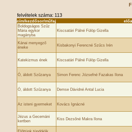
F
felvételek száma: 113
cím/kezdősor/műfaj
elő
Boldogságos Szűz
Mária egykor
Kiscsatári Pálné Fülöp Gizella
magányba
Kánai menyegző
Kisbakonyi Ferencné Szűcs Irén
éneke
Katekizmus ének
Kiscsatári Pálné Fülöp Gizella
Ó, áldott Szűzanya
Simon Ferenc Józsefné Fazakas Ilona
Ó, áldott Szűzanya
Demse Dávidné Antal Lucia
Az isteni gyermeket
Kovács Ignácné
Jézus a Gecemáni
Kiss Dezsőné Makra Ilona
kertben
Előttünk tündöklik