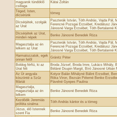
magyarok tündöklő
Kátai Zoltán
csillaga
Téged, Isten,
tömeg
dícsérünk
Paszterák István, Tóth András, Vajda Pál,
Dícsérjétek, szolgák
Ferencné Pozsgai Erzsébet, Kredátusz Ján
az Urat
Jánosné Varga Erzsébet, Tóth Bertalanné Kr
Dícsérjétek az Urat,
Benke Jánosné Benedek Róza
minden népek
Paszterák István, Tóth András, Vajda Pál,
Magasztalja az én
Ferencné Pozsgai Erzsébet, Kredátusz Ján
lelkem az Urat
Jánosné Varga Erzsébet, Tóth Bertalanné Kr
Harmatozzatok, egek
Gránitz Péter
onnan felől
Boldog férfiú, ki az
Broda József, Broda Imre, Lukács Mihály, 
Urat féli
Béláné Dsupin Margit, Bíró Jánosné Urbán 
Az Úr angyala
Kotyor Balán Mihályné Bálint Erzsébet, Be
köszönté a Szűz
Róka Viron, Bezsán Péterné Benke Erzsébe
Máriát
Pávelné Gyepes Paulina
Magasztalja,
magasztalja az én
Benke Jánosné Benedek Róza
lelkem
Kezdődik Jeremiás
Tóth András kántor és a tömeg
próféta siralma
Jézus, élő Istennek
Benke Jánosné Benedek Róza
szent Fia