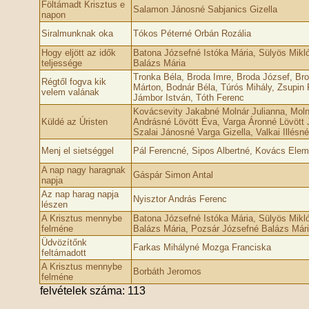
Föltámadt Krisztus e
Salamon Jánosné Sabjanics Gizella
napon
Siralmunknak oka
Tókos Péterné Orbán Rozália
Hogy eljött az idők
Batona Józsefné Istóka Mária, Sülyös Mikl
teljessége
Balázs Mária
Tronka Béla, Broda Imre, Broda József, Brod
Régtől fogva kik
Márton, Bodnár Béla, Túrós Mihály, Zsupin
velem valának
Jámbor István, Tóth Ferenc
Kovácsevity Jakabné Molnár Julianna, Moln
Küldé az Úristen
Andrásné Lövött Éva, Varga Áronné Lövött 
Szalai Jánosné Varga Gizella, Valkai Illésn
Menj el sietséggel
Pál Ferencné, Sipos Albertné, Kovács Elem
A nap nagy haragnak
Gáspár Simon Antal
napja
Az nap harag napja
Nyisztor András Ferenc
lészen
A Krisztus mennybe
Batona Józsefné Istóka Mária, Sülyös Mikl
felméne
Balázs Mária, Pozsár Józsefné Balázs Már
Üdvözítőnk
Farkas Mihályné Mozga Franciska
feltámadott
A Krisztus mennybe
Borbáth Jeromos
felméne
felvételek száma: 113