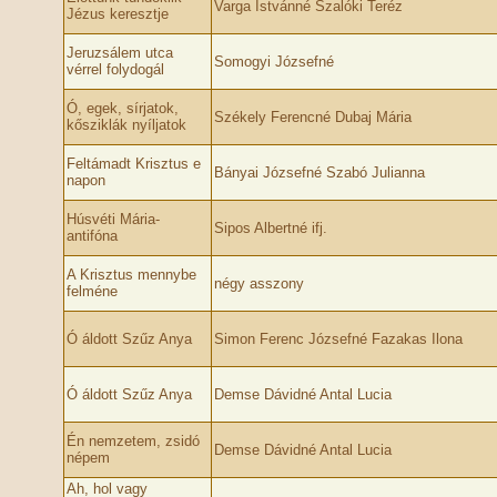
Varga Istvánné Szalóki Teréz
Jézus keresztje
Jeruzsálem utca
Somogyi Józsefné
vérrel folydogál
Ó, egek, sírjatok,
Székely Ferencné Dubaj Mária
kősziklák nyíljatok
Feltámadt Krisztus e
Bányai Józsefné Szabó Julianna
napon
Húsvéti Mária-
Sipos Albertné ifj.
antifóna
A Krisztus mennybe
négy asszony
felméne
Ó áldott Szűz Anya
Simon Ferenc Józsefné Fazakas Ilona
Ó áldott Szűz Anya
Demse Dávidné Antal Lucia
Én nemzetem, zsidó
Demse Dávidné Antal Lucia
népem
Ah, hol vagy