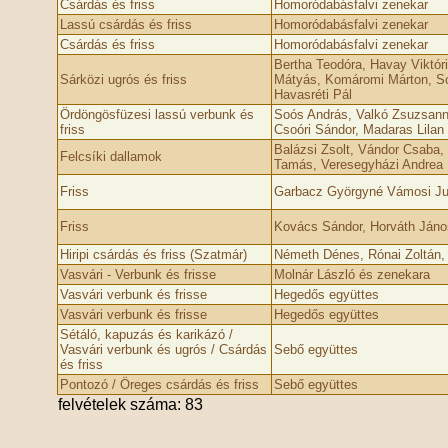
Csárdás és friss
Homoródabásfalvi zenekar
Lassú csárdás és friss
Homoródabásfalvi zenekar
Csárdás és friss
Homoródabásfalvi zenekar
Bertha Teodóra, Havay Viktór
Sárközi ugrós és friss
Mátyás, Komáromi Márton, So
Havasréti Pál
Ördöngösfüzesi lassú verbunk és
Soós András, Valkó Zsuzsann
friss
Csoóri Sándor, Madaras Lilan
Balázsi Zsolt, Vándor Csaba,
Felcsíki dallamok
Tamás, Veresegyházi Andrea
Friss
Garbacz Györgyné Vámosi Ju
Friss
Kovács Sándor, Horváth Jáno
Hiripi csárdás és friss (Szatmár)
Németh Dénes, Rónai Zoltán,
Vasvári - Verbunk és frisse
Molnár László és zenekara
Vasvári verbunk és frisse
Hegedős együttes
Vasvári verbunk és frisse
Hegedős együttes
Sétáló, kapuzás és karikázó /
Vasvári verbunk és ugrós / Csárdás
Sebő együttes
és friss
Pontozó / Öreges csárdás és friss
Sebő együttes
felvételek száma: 83