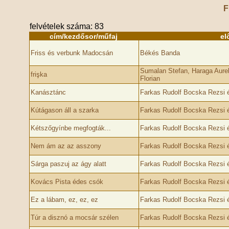
F
felvételek száma: 83
cím/kezdősor/műfaj
el
Friss és verbunk Madocsán
Békés Banda
Sumalan Stefan, Haraga Aurel 
frişka
Florian
Kanásztánc
Farkas Rudolf Bocska Rezsi 
Kútágason áll a szarka
Farkas Rudolf Bocska Rezsi 
Kétszőgyínbe megfogták...
Farkas Rudolf Bocska Rezsi 
Nem ám az az asszony
Farkas Rudolf Bocska Rezsi 
Sárga paszuj az ágy alatt
Farkas Rudolf Bocska Rezsi 
Kovács Pista édes csók
Farkas Rudolf Bocska Rezsi 
Ez a lábam, ez, ez, ez
Farkas Rudolf Bocska Rezsi 
Túr a disznó a mocsár szélen
Farkas Rudolf Bocska Rezsi 