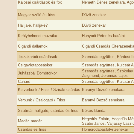
Kálosai csárdások és fox
Németh Dénes zenekara, Agóc
Magyar szóló és friss
Dűvő zenekar
Hallja-é, hallja-é?
Dűvő zenekar
Királyhelmeci muzsika
Hunyadi Péter és barátai
Cigándi dallamok
Cigándi Csárdás Citerazeneka
Tiszakarádi csárdások
Szeredás együttes, Bárdosi Il
Csigavígtaposáskor
Szeredás együttes, Kulcsár 
Szeredás együttes, Szokolay
Juhászbál Dömötörkor
Zsigmond, Jeremiás Lajos
Cuháré
Szeredás együttes, Kulcsár 
Kisverbunk / Friss / Sziráki csárdás
Baranyi Dezső zenekara
Verbunk / Csalogató / Friss
Baranyi Dezső zenekara
Szatmári hallgató, csárdás és friss
Békés Banda
Hegedűs Zoltán, Hegedűs Máté
Madár, madár...
Szabó János, Varjassy László,
Csárdás és friss
Homoródabásfalvi zenekar