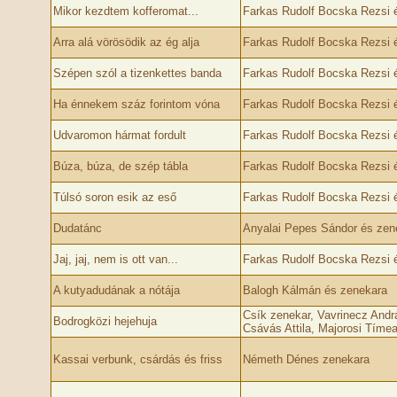
Mikor kezdtem kofferomat...
Farkas Rudolf Bocska Rezsi 
Arra alá vörösödik az ég alja
Farkas Rudolf Bocska Rezsi 
Szépen szól a tizenkettes banda
Farkas Rudolf Bocska Rezsi 
Ha énnekem száz forintom vóna
Farkas Rudolf Bocska Rezsi 
Udvaromon hármat fordult
Farkas Rudolf Bocska Rezsi 
Búza, búza, de szép tábla
Farkas Rudolf Bocska Rezsi 
Túlsó soron esik az eső
Farkas Rudolf Bocska Rezsi 
Dudatánc
Anyalai Pepes Sándor és zen
Jaj, jaj, nem is ott van...
Farkas Rudolf Bocska Rezsi 
A kutyadudának a nótája
Balogh Kálmán és zenekara
Csík zenekar, Vavrinecz Andrá
Bodrogközi hejehuja
Csávás Attila, Majorosi Tímea
Kassai verbunk, csárdás és friss
Németh Dénes zenekara